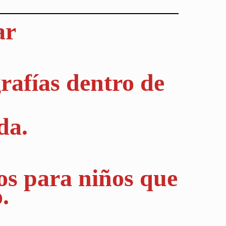
ar
rafías dentro de
da.
os para niños que
.