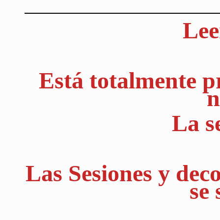
Lee
Está totalmente pr
n
La s
Las Sesiones y dec
se 