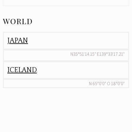
WORLD
JAPAN
N35°51'14.15" E139°33'17.21"
ICELAND
N 65°0'0" O 18°0'0"