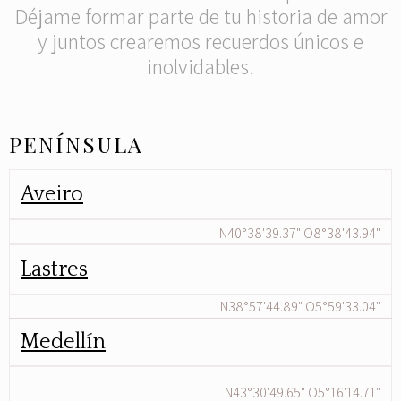
Déjame formar parte de tu historia de amor
y juntos crearemos recuerdos únicos e
inolvidables.
PENÍNSULA
Aveiro
N40°38'39.37" O8°38'43.94"
Lastres
N38°57'44.89" O5°59'33.04"
Medellín
N43°30'49.65" O5°16'14.71"